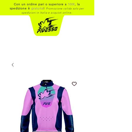
Con un ordine pari o superiore a
100€
, la
spedizione è
gratuita
!
Promozione valida solo per
spedizioni in Italia e acquisti online.