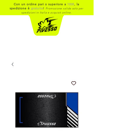
Con un ordine pari o superiore a
100€
, la
spedizione è
gratuita
!
Promozione valida solo per
spedizioni in Italia e acquisti online.