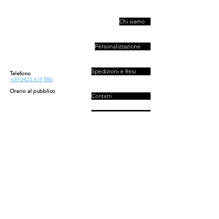
PIVESSO s.r.l.
Chi siamo
Vicolo Boccacavalla
, 10
31044 Montebelluna TV
Personalizzazione
P.IVA : 03446830261
REA : 272493
Capitale : 50.000 E
Spedizioni e Resi
Telefono
+39 0423 619 886
Orario al pubblico
Contatti
Lun - Ven
08:30-13:00/14:00-18:00
Sab - Dom
Privacy e Cookies Policy
Chiuso