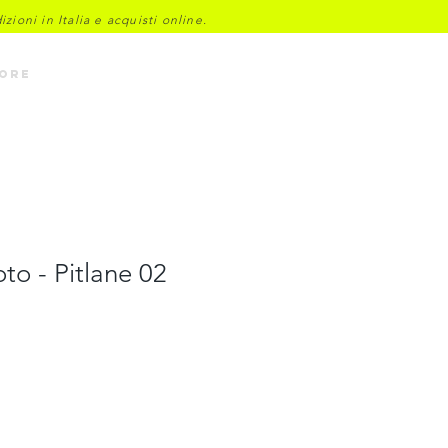
ioni in Italia e acquisti online.
Accedi
ore
o - Pitlane 02