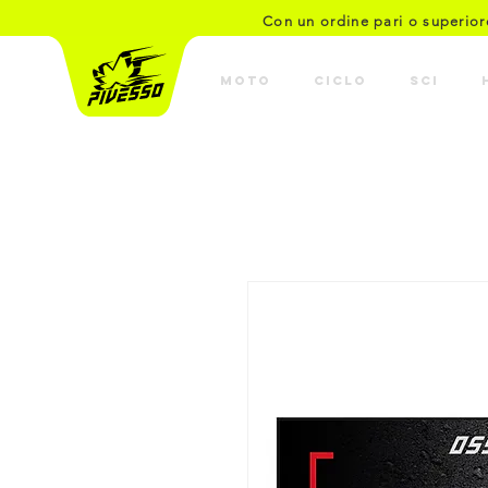
Con un ordine pari o superio
MOTO
CICLO
SCI