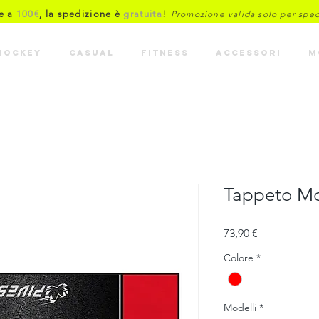
re a
100€
, la spedizione è
gratuita
!
Promozione valida solo per spediz
HOCKEY
CASUAL
FITNESS
ACCESSORI
M
Tappeto Mot
Prezzo
73,90 €
Colore
*
Modelli
*