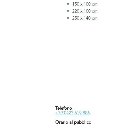
150 x 100 cm
220 x 100 cm
250 x 140 cm
PIVESSO s.r.l.
Vicolo Boccacavalla
, 10
31044 Montebelluna TV
P.IVA : 03446830261
REA : 272493
Capitale : 50.000 E
Telefono
+39 0423 619 886
Orario al pubblico
Lun - Ven