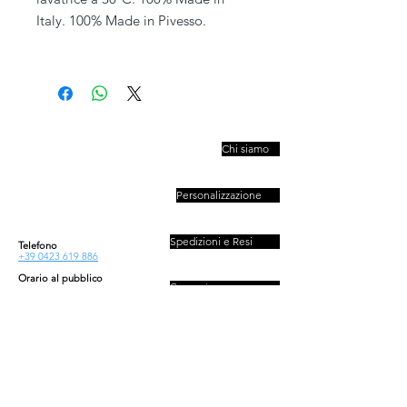
Italy. 100% Made in Pivesso.
PIVESSO s.r.l.
Chi siamo
Vicolo Boccacavalla
, 10
31044 Montebelluna TV
Personalizzazione
P.IVA : 03446830261
REA : 272493
Capitale : 50.000 E
Spedizioni e Resi
Telefono
+39 0423 619 886
Orario al pubblico
Contatti
Lun - Ven
08:30-13:00/14:00-18:00
Sab - Dom
Privacy e Cookies Policy
Chiuso