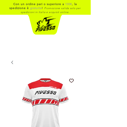
Con un ordine pari o superiore a
100€
, la
spedizione è
gratuita
!
Promozione valida solo per
spedizioni in Italia e acquisti online.