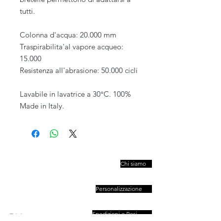
tutti.
Colonna d'acqua: 20.000 mm
Traspirabilita'al vapore acqueo:
15.000
Resistenza all'abrasione: 50.000 cicli
Lavabile in lavatrice a 30°C. 100%
Made in Italy.
PIVESSO s.r.l.
Chi siamo
Vicolo Boccacavalla
, 10
31044 Montebelluna TV
Personalizzazione
P.IVA : 03446830261
REA : 272493
Capitale : 50.000 E
Spedizioni e Resi
Telefono