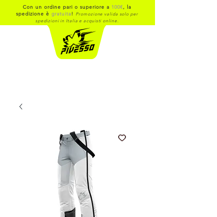
Con un ordine pari o superiore a
100€
, la
spedizione è
gratuita
!
Promozione valida solo per
spedizioni in Italia e acquisti online.