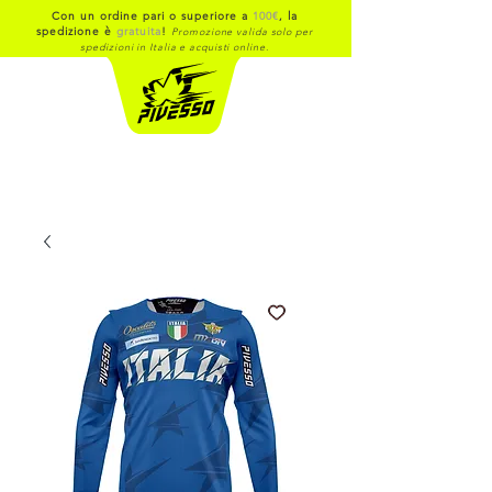
Con un ordine pari o superiore a
100€
, la
spedizione è
gratuita
!
Promozione valida solo per
spedizioni in Italia e acquisti online.