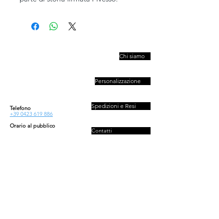
PIVESSO s.r.l.
Chi siamo
Vicolo Boccacavalla
, 10
31044 Montebelluna TV
Personalizzazione
P.IVA : 03446830261
REA : 272493
Capitale : 50.000 E
Spedizioni e Resi
Telefono
+39 0423 619 886
Orario al pubblico
Contatti
Lun - Ven
08:30-13:00/14:00-18:00
Sab - Dom
Privacy e Cookies Policy
Chiuso