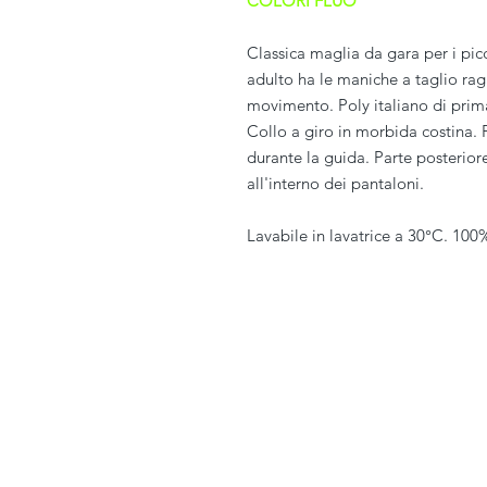
COLORI FLUO
Classica maglia da gara per i pi
adulto ha le maniche a taglio rag
movimento. Poly italiano di prima
Collo a giro in morbida costina. P
durante la guida. Parte posteriore
all'interno dei pantaloni.
Lavabile in lavatrice a 30°C. 100
PIVESSO s.r.l.
Vicolo Boccacavalla
, 10
31044 Montebelluna TV