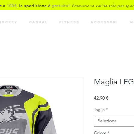
re a
100€
, la spedizione è
gratuita
!
Promozione valida solo per spediz
HOCKEY
CASUAL
FITNESS
ACCESSORI
M
Maglia LEG
Prezzo
42,90 €
Taglie
*
Seleziona
Colore
*