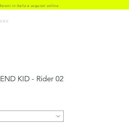
ioni in Italia e acquisti online.
Accedi
ore
END KID - Rider 02