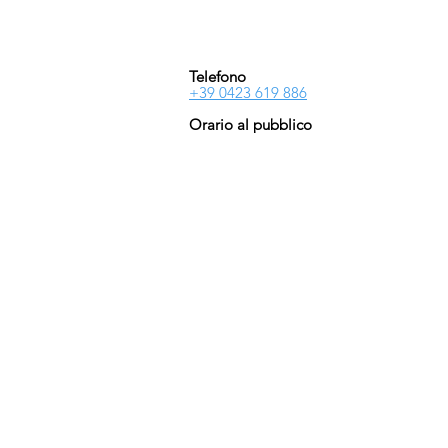
P.IVA : 03446830261
REA : 272493
Capitale : 50.000 E
Telefono
+39 0423 619 886
Orario al pubblico
Lun - Ven
08:30-13:00/14:00-18:00
Sab - Dom
Chiuso