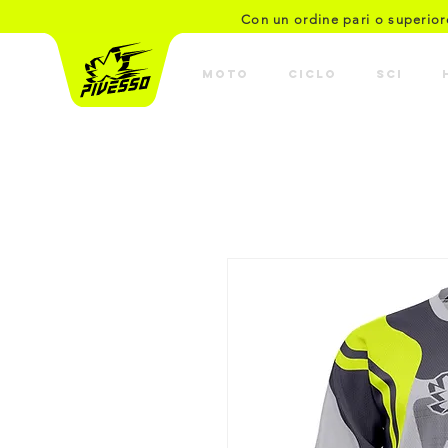
Con un ordine pari o superio
MOTO
CICLO
SCI