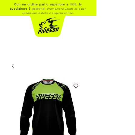
Con un ordine pari o superiore a
100€
, la
spedizione è
gratuita
!
Promozione valida solo per
spedizioni in Italia e acquisti online.