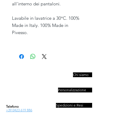
all'interno dei pantaloni.
Lavabile in lavatrice a 30°C. 100%
Made in Italy. 100% Made in
Pivesso.
PIVESSO s.r.l.
Chi siamo
Vicolo Boccacavalla
, 10
31044 Montebelluna TV
Personalizzazione
P.IVA : 03446830261
REA : 272493
Capitale : 50.000 E
Spedizioni e Resi
Telefono
+39 0423 619 886
Orario al pubblico
Contatti
Lun - Ven
08:30-13:00/14:00-18:00
Sab - Dom
Privacy e Cookies Policy
Chiuso