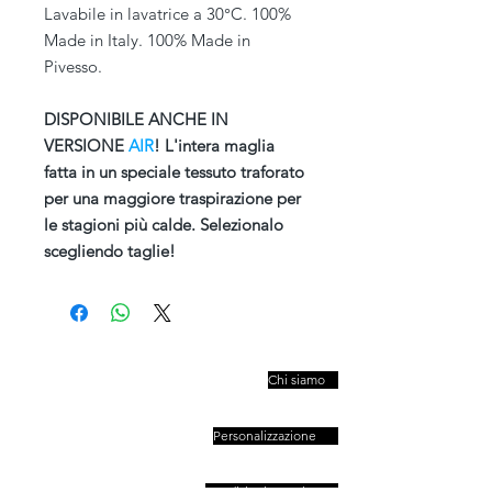
Lavabile in lavatrice a 30°C. 100%
Made in Italy. 100% Made in
Pivesso.
DISPONIBILE ANCHE IN
VERSIONE
AIR
! L'intera maglia
fatta in un speciale tessuto traforato
per una maggiore traspirazione per
le stagioni più calde. Selezionalo
scegliendo taglie!
PIVESSO s.r.l.
Chi siamo
Vicolo Boccacavalla
, 10
31044 Montebelluna TV
Personalizzazione
P.IVA : 03446830261
REA : 272493
Capitale : 50.000 E
Spedizioni e Resi