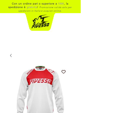
Con un ordine pari o superiore a
100€
, la
spedizione è
gratuita
!
Promozione valida solo per
spedizioni in Italia e acquisti online.