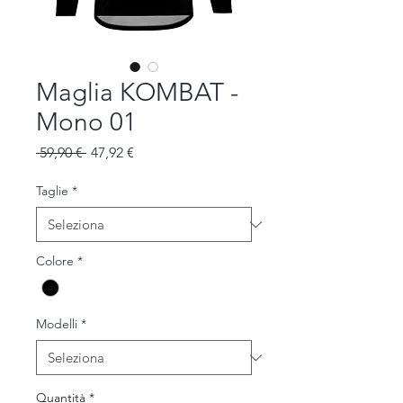
Maglia KOMBAT -
Mono 01
Prezzo
Prezzo
 59,90 € 
47,92 €
regolare
scontato
Taglie
*
Colore
*
Modelli
*
Quantità
*