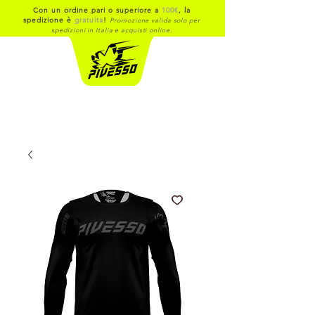
Con un ordine pari o superiore a
100€
, la
spedizione è
gratuita
!
Promozione valida solo per
spedizioni in Italia e acquisti online.