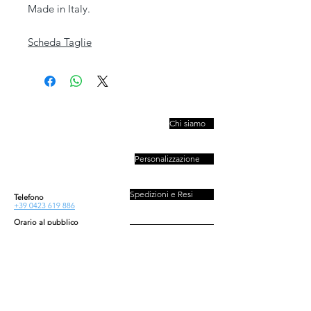
Made in Italy.
Scheda Taglie
PIVESSO s.r.l.
Chi siamo
Vicolo Boccacavalla
, 10
31044 Montebelluna TV
Personalizzazione
P.IVA : 03446830261
REA : 272493
Capitale : 50.000 E
Spedizioni e Resi
Telefono
+39 0423 619 886
Orario al pubblico
Contatti
Lun - Ven
08:30-13:00/14:00-18:00
Sab - Dom
Privacy e Cookies Policy
Chiuso