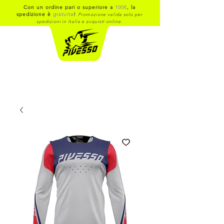
Con un ordine pari o superiore a
100€
, la
spedizione è
gratuita
!
Promozione valida solo per
spedizioni in Italia e acquisti online.