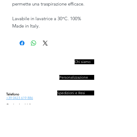
permette una traspirazione efficace.
Lavabile in lavatrice a 30°C. 100%
Made in Italy.
PIVESSO s.r.l.
Chi siamo
Vicolo Boccacavalla
, 10
31044 Montebelluna TV
Personalizzazione
P.IVA : 03446830261
REA : 272493
Capitale : 50.000 E
Spedizioni e Resi
Telefono
+39 0423 619 886
Orario al pubblico
Contatti
Lun - Ven
08:30-13:00/14:00-18:00
Sab - Dom
Privacy e Cookies Policy
Chiuso