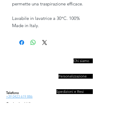
permette una traspirazione efficace.
Lavabile in lavatrice a 30°C. 100%
Made in Italy.
PIVESSO s.r.l.
Chi siamo
Vicolo Boccacavalla
, 10
31044 Montebelluna TV
Personalizzazione
P.IVA : 03446830261
REA : 272493
Capitale : 50.000 E
Spedizioni e Resi
Telefono
+39 0423 619 886
Orario al pubblico
Contatti
Lun - Ven
08:30-13:00/14:00-18:00
Sab - Dom
Privacy e Cookies Policy
Chiuso