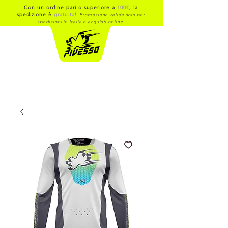
Con un ordine pari o superiore a
100€
, la
spedizione è
gratuita
!
Promozione valida solo per
spedizioni in Italia e acquisti online.