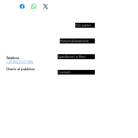
PIVESSO s.r.l.
Chi siamo
Vicolo Boccacavalla
, 10
31044 Montebelluna TV
Personalizzazione
P.IVA : 03446830261
REA : 272493
Capitale : 50.000 E
Spedizioni e Resi
Telefono
+39 0423 619 886
Orario al pubblico
Contatti
Lun - Ven
08:30-13:00/14:00-18:00
Sab - Dom
Privacy e Cookies Policy
Chiuso