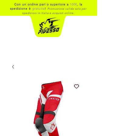
Con un ordine pari o superiore a
100€
, la
spedizione è
gratuita
!
Promozione valida solo per
spedizioni in Italia e acquisti online.