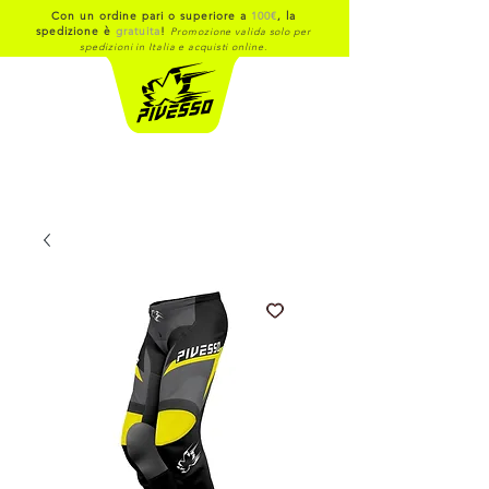
Con un ordine pari o superiore a
100€
, la
spedizione è
gratuita
!
Promozione valida solo per
spedizioni in Italia e acquisti online.