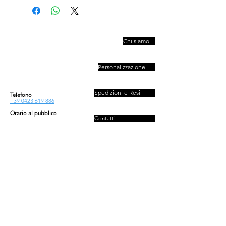
PIVESSO s.r.l.
Chi siamo
Vicolo Boccacavalla
, 10
31044 Montebelluna TV
Personalizzazione
P.IVA : 03446830261
REA : 272493
Capitale : 50.000 E
Spedizioni e Resi
Telefono
+39 0423 619 886
Orario al pubblico
Contatti
Lun - Ven
08:30-13:00/14:00-18:00
Sab - Dom
Privacy e Cookies Policy
Chiuso