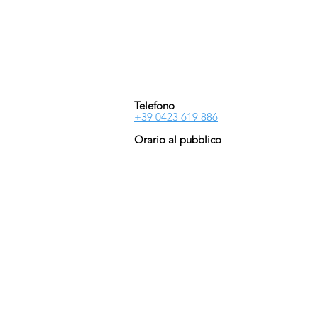
PIVESSO s.r.l.
Vicolo Boccacavalla
, 10
31044 Montebelluna TV
P.IVA : 03446830261
REA : 272493
Capitale : 50.000 E
Telefono
+39 0423 619 886
Orario al pubblico
Lun - Ven
08:30-13:00/14:00-18:00
Sab - Dom
Chiuso