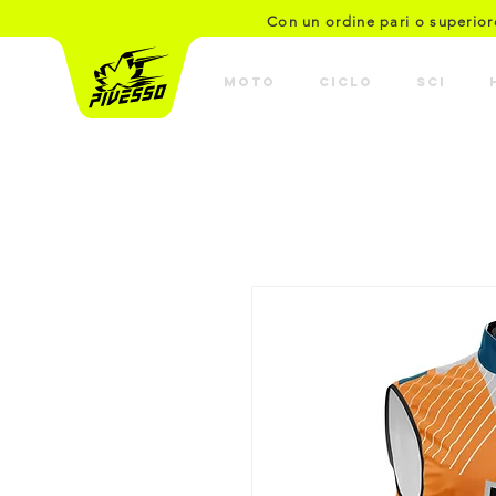
Con un ordine pari o superio
MOTO
CICLO
SCI