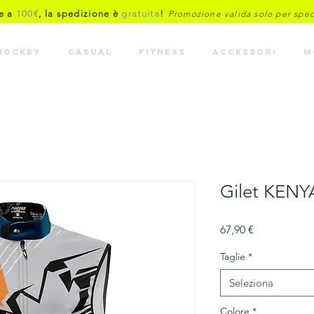
re a
100€
, la spedizione è
gratuita
!
Promozione valida solo per spediz
HOCKEY
CASUAL
FITNESS
ACCESSORI
M
Gilet KENY
Prezzo
67,90 €
Taglie
*
Seleziona
Colore
*