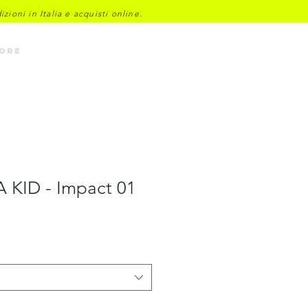
ioni in Italia e acquisti online.
Accedi
ore
A KID - Impact 01