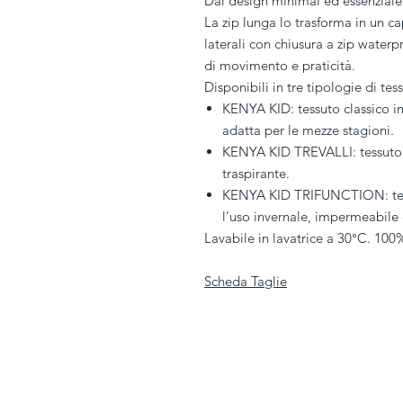
Dal design minimal ed essenziale
La zip lunga lo trasforma in un cap
laterali con chiusura a zip waterp
di movimento e praticità.
Disponibili in tre tipologie di tess
KENYA KID: tessuto classico im
adatta per le mezze stagioni.
KENYA KID TREVALLI: tessuto 
traspirante.
KENYA KID TRIFUNCTION: tessu
l’uso invernale, impermeabile 
Lavabile in lavatrice a 30°C. 100
Scheda Taglie