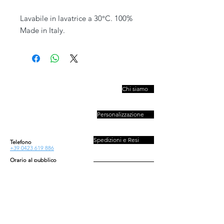
Lavabile in lavatrice a 30°C. 100%
Made in Italy.
PIVESSO s.r.l.
Chi siamo
Vicolo Boccacavalla
, 10
31044 Montebelluna TV
Personalizzazione
P.IVA : 03446830261
REA : 272493
Capitale : 50.000 E
Spedizioni e Resi
Telefono
+39 0423 619 886
Orario al pubblico
Contatti
Lun - Ven
08:30-13:00/14:00-18:00
Sab - Dom
Privacy e Cookies Policy
Chiuso