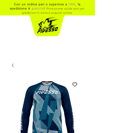
Con un ordine pari o superiore a
100€
, la
spedizione è
gratuita
!
Promozione valida solo per
spedizioni in Italia e acquisti online.