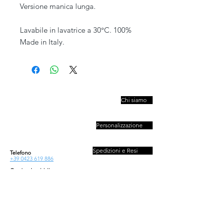
Versione manica lunga.
Lavabile in lavatrice a 30°C. 100%
Made in Italy.
PIVESSO s.r.l.
Chi siamo
Vicolo Boccacavalla
, 10
31044 Montebelluna TV
Personalizzazione
P.IVA : 03446830261
REA : 272493
Capitale : 50.000 E
Spedizioni e Resi
Telefono
+39 0423 619 886
Orario al pubblico
Contatti
Lun - Ven
08:30-13:00/14:00-18:00
Sab - Dom
Privacy e Cookies Policy
Chiuso