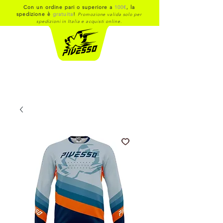
Con un ordine pari o superiore a
100€
, la
spedizione è
gratuita
!
Promozione valida solo per
spedizioni in Italia e acquisti online.