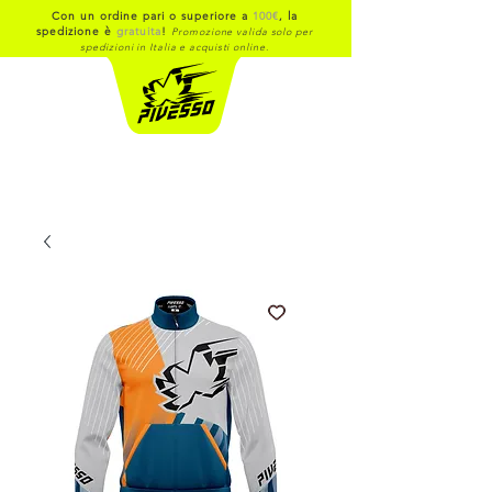
Con un ordine pari o superiore a
100€
, la
spedizione è
gratuita
!
Promozione valida solo per
spedizioni in Italia e acquisti online.