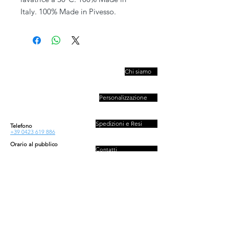
Italy. 100% Made in Pivesso.
PIVESSO s.r.l.
Chi siamo
Vicolo Boccacavalla
, 10
31044 Montebelluna TV
Personalizzazione
P.IVA : 03446830261
REA : 272493
Capitale : 50.000 E
Spedizioni e Resi
Telefono
+39 0423 619 886
Orario al pubblico
Contatti
Lun - Ven
08:30-13:00/14:00-18:00
Sab - Dom
Privacy e Cookies Policy
Chiuso