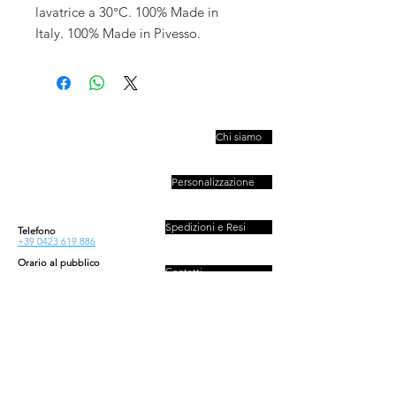
lavatrice a 30°C. 100% Made in
Italy. 100% Made in Pivesso.
PIVESSO s.r.l.
Chi siamo
Vicolo Boccacavalla
, 10
31044 Montebelluna TV
Personalizzazione
P.IVA : 03446830261
REA : 272493
Capitale : 50.000 E
Spedizioni e Resi
Telefono
+39 0423 619 886
Orario al pubblico
Contatti
Lun - Ven
08:30-13:00/14:00-18:00
Sab - Dom
Privacy e Cookies Policy
Chiuso