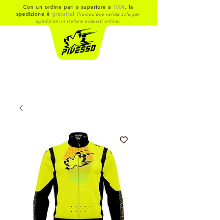
Con un ordine pari o superiore a
100€
, la
spedizione è
gratuita
!
Promozione valida solo per
spedizioni in Italia e acquisti online.