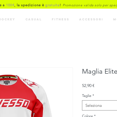
re a
100€
, la spedizione è
gratuita
!
Promozione valida solo per spediz
HOCKEY
CASUAL
FITNESS
ACCESSORI
M
Maglia Elite
Prezzo
52,90 €
Taglie
*
Seleziona
Colore
*