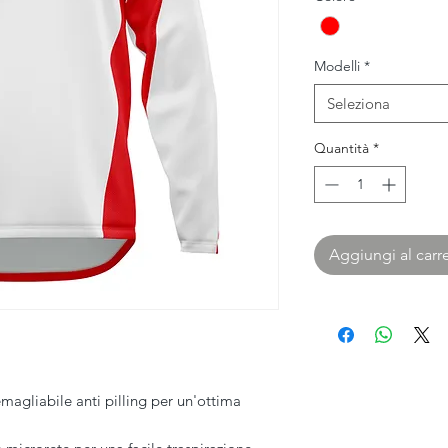
Modelli
*
Seleziona
Quantità
*
Aggiungi al carre
emagliabile anti pilling per un'ottima