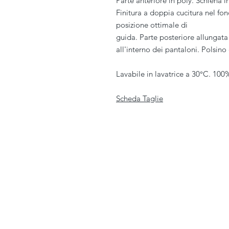
Parte anteriore in poly. Schiena i
Finitura a doppia cucitura nel fo
posizione ottimale di
guida. Parte posteriore allungata 
all'interno dei pantaloni. Polsino
Lavabile in lavatrice a 30°C. 100
Scheda Taglie
PIVESSO s.r.l.
Vicolo Boccacavalla
, 10
31044 Montebelluna TV
P.IVA : 03446830261
REA : 272493
Capitale : 50.000 E