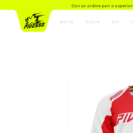
Con un ordine pari o superio
MOTO
CICLO
SCI