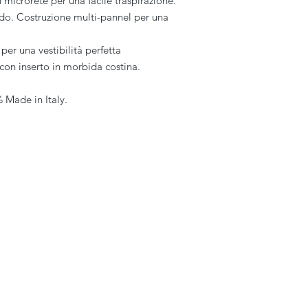
n microrete per una facile traspirazione.
ndo. Costruzione multi-pannel per una
per una vestibilità perfetta
 con inserto in morbida costina.
% Made in Italy.