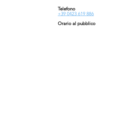
Telefono
+39 0423 619 886
Orario al pubblico
Lun - Ven
08:30-13:00/14:00-18:00
Sab - Dom
Chiuso