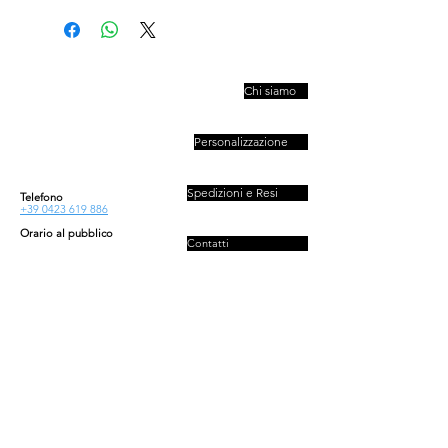
PIVESSO s.r.l.
Chi siamo
Vicolo Boccacavalla
, 10
31044 Montebelluna TV
Personalizzazione
P.IVA : 03446830261
REA : 272493
Capitale : 50.000 E
Spedizioni e Resi
Telefono
+39 0423 619 886
Orario al pubblico
Contatti
Lun - Ven
08:30-13:00/14:00-18:00
Sab - Dom
Privacy e Cookies Policy
Chiuso