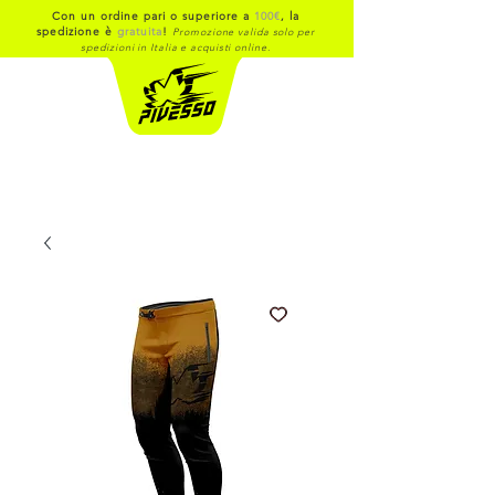
Con un ordine pari o superiore a
100€
, la
spedizione è
gratuita
!
Promozione valida solo per
spedizioni in Italia e acquisti online.