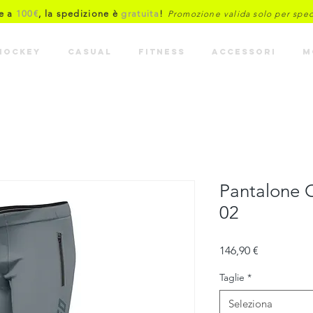
re a
100€
, la spedizione è
gratuita
!
Promozione valida solo per spediz
HOCKEY
CASUAL
FITNESS
ACCESSORI
M
Pantalone 
02
Prezzo
146,90 €
Taglie
*
Seleziona