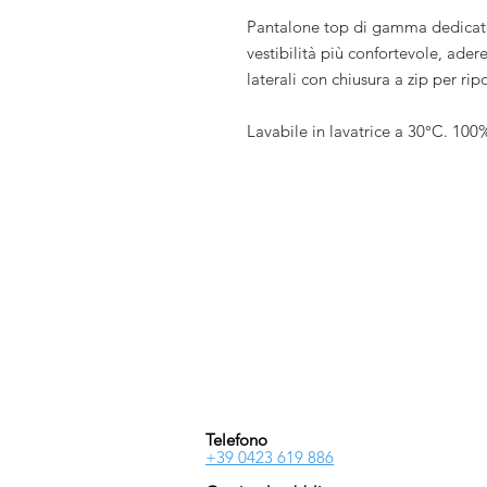
Pantalone top di gamma dedicat
vestibilità più confortevole, ad
laterali con chiusura a zip per rip
Lavabile in lavatrice a 30°C. 100
PIVESSO s.r.l.
Vicolo Boccacavalla
, 10
31044 Montebelluna TV
P.IVA : 03446830261
REA : 272493
Capitale : 50.000 E
Telefono
+39 0423 619 886