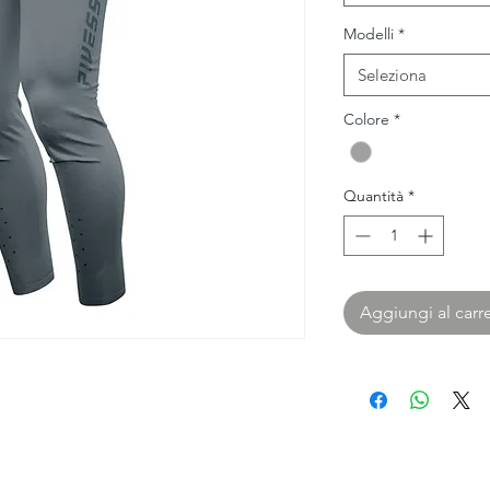
Modelli
*
Seleziona
Colore
*
Quantità
*
Aggiungi al carre