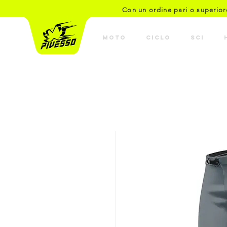
Con un ordine pari o superio
MOTO
CICLO
SCI