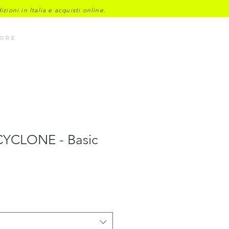
ioni in Italia e acquisti online.
Accedi
ore
CYCLONE - Basic