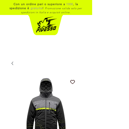
Con un ordine pari o superiore a
100€
, la
spedizione è
gratuita
!
Promozione valida solo per
spedizioni in Italia e acquisti online.