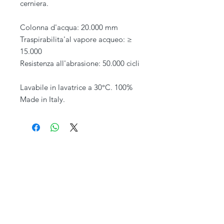
cerniera.
Colonna d'acqua: 20.000 mm
Traspirabilita'al vapore acqueo: ≥
15.000
Resistenza all'abrasione: 50.000 cicli
Lavabile in lavatrice a 30°C. 100%
Made in Italy.
PIVESSO s.r.l.
Chi siamo
Vicolo Boccacavalla
, 10
31044 Montebelluna TV
Personalizzazione
P.IVA : 03446830261
REA : 272493
Capitale : 50.000 E
Spedizioni e Resi
Telefono
+39 0423 619 886