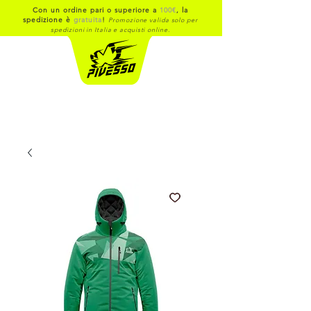
Con un ordine pari o superiore a
100€
, la
spedizione è
gratuita
!
Promozione valida solo per
spedizioni in Italia e acquisti online.