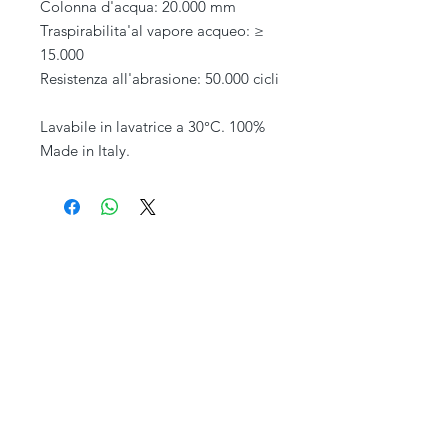
Colonna d'acqua: 20.000 mm
Traspirabilita'al vapore acqueo: ≥
15.000
Resistenza all'abrasione: 50.000 cicli
Lavabile in lavatrice a 30°C. 100%
Made in Italy.
PIVESSO s.r.l.
Chi siamo
Vicolo Boccacavalla
, 10
31044 Montebelluna TV
Personalizzazione
P.IVA : 03446830261
REA : 272493
Capitale : 50.000 E
Spedizioni e Resi
Telefono
+39 0423 619 886
Orario al pubblico
Contatti
Lun - Ven
08:30-13:00/14:00-18:00
Sab - Dom