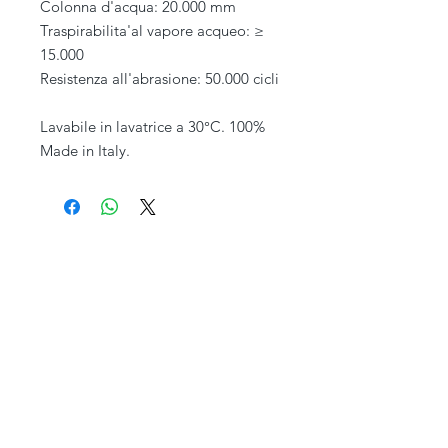
Colonna d'acqua: 20.000 mm
Traspirabilita'al vapore acqueo: ≥
15.000
Resistenza all'abrasione: 50.000 cicli
Lavabile in lavatrice a 30°C. 100%
Made in Italy.
PIVESSO s.r.l.
Chi siamo
Vicolo Boccacavalla
, 10
31044 Montebelluna TV
Personalizzazione
P.IVA : 03446830261
REA : 272493
Capitale : 50.000 E
Spedizioni e Resi
Telefono
+39 0423 619 886
Orario al pubblico
Contatti
Lun - Ven
08:30-13:00/14:00-18:00
Sab - Dom