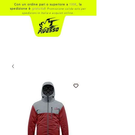
Con un ordine pari o superiore a
100€
, la
spedizione è
gratuita
!
Promozione valida solo per
spedizioni in Italia e acquisti online.