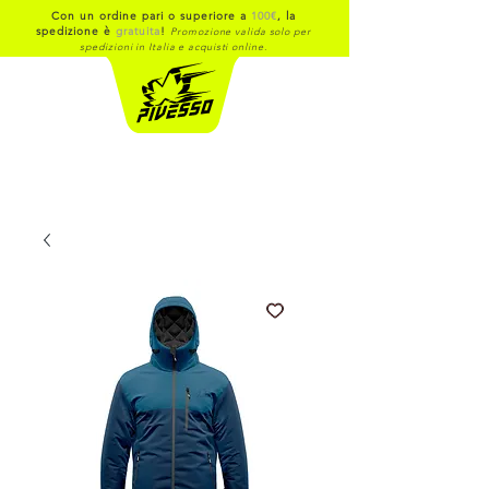
Con un ordine pari o superiore a
100€
, la
spedizione è
gratuita
!
Promozione valida solo per
spedizioni in Italia e acquisti online.