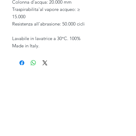
Colonna d'acqua: 20.000 mm
Traspirabilita'al vapore acqueo: ≥
15.000
Resistenza all'abrasione: 50.000 cicli
Lavabile in lavatrice a 30°C. 100%
Made in Italy.
PIVESSO s.r.l.
Chi siamo
Vicolo Boccacavalla
, 10
31044 Montebelluna TV
Personalizzazione
P.IVA : 03446830261
REA : 272493
Capitale : 50.000 E
Spedizioni e Resi
Telefono
+39 0423 619 886
Orario al pubblico
Contatti
Lun - Ven
08:30-13:00/14:00-18:00
Sab - Dom